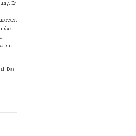
ung. Er
uftreten
ur dort
.
Boston
al. Das