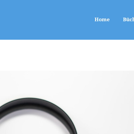
Home
Büc